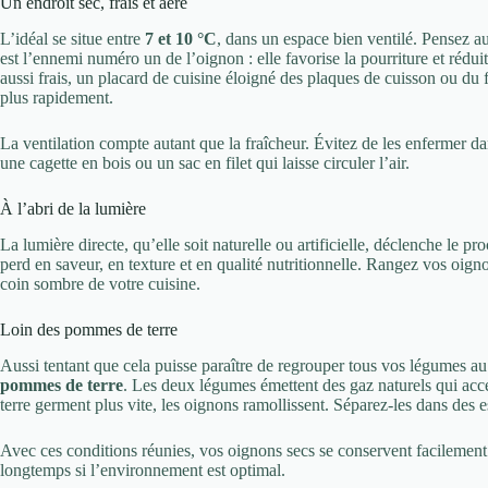
Un endroit sec, frais et aéré
L’idéal se situe entre
7 et 10 °C
, dans un espace bien ventilé. Pensez a
est l’ennemi numéro un de l’oignon : elle favorise la pourriture et rédu
aussi frais, un placard de cuisine éloigné des plaques de cuisson ou du 
plus rapidement.
La ventilation compte autant que la fraîcheur. Évitez de les enfermer da
une cagette en bois ou un sac en filet qui laisse circuler l’air.
À l’abri de la lumière
La lumière directe, qu’elle soit naturelle ou artificielle, déclenche le p
perd en saveur, en texture et en qualité nutritionnelle. Rangez vos oig
coin sombre de votre cuisine.
Loin des pommes de terre
Aussi tentant que cela puisse paraître de regrouper tous vos légumes 
pommes de terre
. Les deux légumes émettent des gaz naturels qui ac
terre germent plus vite, les oignons ramollissent. Séparez-les dans des e
Avec ces conditions réunies, vos oignons secs se conservent facilemen
longtemps si l’environnement est optimal.