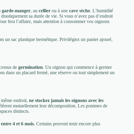
u
garde-manger
, au
cellier
ou à une
cave sèche
. L’humidité
it drastiquement sa durée de vie. Si vous n’avez pas d’endroit
four fera l’affaire, mais attention à consommer vos oignons
ns un sac plastique hermétique. Privilégiez un panier ajouré,
rocessus de
germination
. Un oignon qui commence à germer
nons dans un placard fermé, une réserve ou tout simplement un
au même endroit,
ne stockez jamais les oignons avec les
célèrent mutuellement leur décomposition. Les pommes de
spaces distincts.
t
entre 4 et 6 mois
. Certains peuvent tenir encore plus