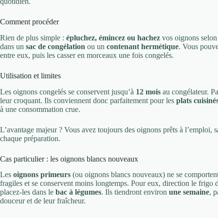
quotidien.
Comment procéder
Rien de plus simple :
épluchez, émincez ou hachez
vos oignons selon v
dans un
sac de congélation
ou un
contenant hermétique
. Vous pouvez
entre eux, puis les casser en morceaux une fois congelés.
Utilisation et limites
Les oignons congelés se conservent jusqu’à
12 mois
au congélateur. Pa
leur croquant. Ils conviennent donc parfaitement pour les
plats cuisiné
à une consommation crue.
L’avantage majeur ? Vous avez toujours des oignons prêts à l’emploi, 
chaque préparation.
Cas particulier : les oignons blancs nouveaux
Les
oignons primeurs
(ou oignons blancs nouveaux) ne se comportent 
fragiles et se conservent moins longtemps. Pour eux, direction le frigo 
placez-les dans le
bac à légumes
. Ils tiendront environ
une semaine
, 
douceur et de leur fraîcheur.