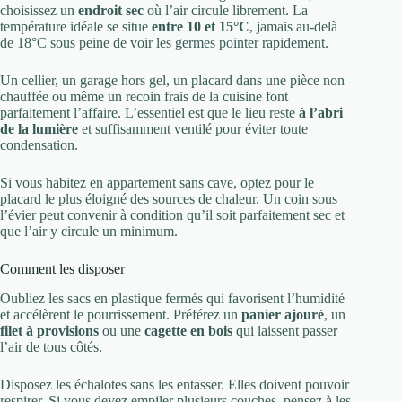
choisissez un
endroit sec
où l’air circule librement. La
température idéale se situe
entre 10 et 15°C
, jamais au-delà
de 18°C sous peine de voir les germes pointer rapidement.
Un cellier, un garage hors gel, un placard dans une pièce non
chauffée ou même un recoin frais de la cuisine font
parfaitement l’affaire. L’essentiel est que le lieu reste
à l’abri
de la lumière
et suffisamment ventilé pour éviter toute
condensation.
Si vous habitez en appartement sans cave, optez pour le
placard le plus éloigné des sources de chaleur. Un coin sous
l’évier peut convenir à condition qu’il soit parfaitement sec et
que l’air y circule un minimum.
Comment les disposer
Oubliez les sacs en plastique fermés qui favorisent l’humidité
et accélèrent le pourrissement. Préférez un
panier ajouré
, un
filet à provisions
ou une
cagette en bois
qui laissent passer
l’air de tous côtés.
Disposez les échalotes sans les entasser. Elles doivent pouvoir
respirer. Si vous devez empiler plusieurs couches, pensez à les