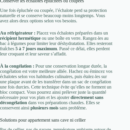
Conserver les échalotes épluchées ou coupées
Une fois épluchée ou coupée, l’échalote perd sa protection
naturelle et se conserve beaucoup moins longtemps. Vous
avez alors deux options selon vos besoins.
Au réfrigérateur :
Placez vos échalotes préparées dans un
récipient hermétique
ou une boîte en verre. Rangez-les au
bac à légumes pour limiter leur déshydratation. Elles resteront
fraîches
5 à 7 jours maximum
. Passé ce délai, elles perdent
leur croquant et leur saveur s’affadit.
À la congélation :
Pour une conservation longue durée, la
congélation est votre meilleure alliée. Hachez ou émincez vos
échalotes selon vos habitudes culinaires, puis étalez-les sur
une plaque avant de les transférer dans un sac de congélation
une fois durcies. Cette technique évite qu’elles ne forment un
bloc compact. Vous pourrez ainsi prélever juste la quantité
nécessaire pour vos plats et les ajouter
directement sans
décongélation
dans vos préparations chaudes. Elles se
conservent ainsi
plusieurs mois
sans problème.
Solutions pour appartement sans cave ni cellier
Pas de cellier, pas de garage, température ambiante autour de