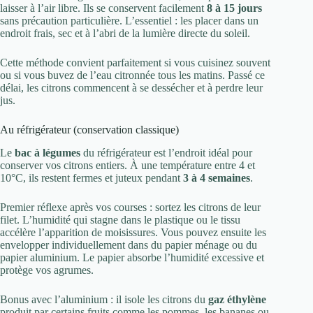
laisser à l’air libre. Ils se conservent facilement
8 à 15 jours
sans précaution particulière. L’essentiel : les placer dans un
endroit frais, sec et à l’abri de la lumière directe du soleil.
Cette méthode convient parfaitement si vous cuisinez souvent
ou si vous buvez de l’eau citronnée tous les matins. Passé ce
délai, les citrons commencent à se dessécher et à perdre leur
jus.
Au réfrigérateur (conservation classique)
Le
bac à légumes
du réfrigérateur est l’endroit idéal pour
conserver vos citrons entiers. À une température entre 4 et
10°C, ils restent fermes et juteux pendant
3 à 4 semaines
.
Premier réflexe après vos courses : sortez les citrons de leur
filet. L’humidité qui stagne dans le plastique ou le tissu
accélère l’apparition de moisissures. Vous pouvez ensuite les
envelopper individuellement dans du papier ménage ou du
papier aluminium. Le papier absorbe l’humidité excessive et
protège vos agrumes.
Bonus avec l’aluminium : il isole les citrons du
gaz éthylène
produit par certains fruits comme les pommes, les bananes ou